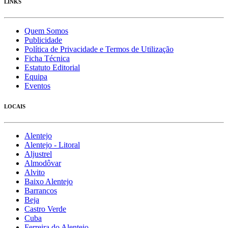
LINKS
Quem Somos
Publicidade
Política de Privacidade e Termos de Utilização
Ficha Técnica
Estatuto Editorial
Equipa
Eventos
LOCAIS
Alentejo
Alentejo - Litoral
Aljustrel
Almodôvar
Alvito
Baixo Alentejo
Barrancos
Beja
Castro Verde
Cuba
Ferreira do Alentejo