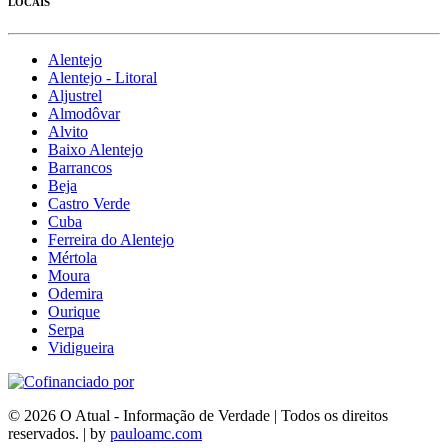
LOCAIS
Alentejo
Alentejo - Litoral
Aljustrel
Almodôvar
Alvito
Baixo Alentejo
Barrancos
Beja
Castro Verde
Cuba
Ferreira do Alentejo
Mértola
Moura
Odemira
Ourique
Serpa
Vidigueira
© 2026 O Atual - Informação de Verdade | Todos os direitos
reservados. | by
pauloamc.com