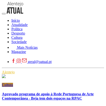
Início
Atualidade
Política
Desporto
Cultura
Sociedade
Mais Notícias
Magazine
geral@oatual.pt
Alentejo
Cultura
Aprovado programa de apoio à Rede Portuguesa de Arte
Contemporânea - Beja tem dois espaços na RPAC