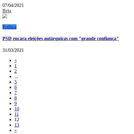
07/04/2021
Beja
Política
PSD encara eleições autárquicas com "grande confiança"
31/03/2021
«
1
2
...
5
6
7
8
9
10
11
12
13
»