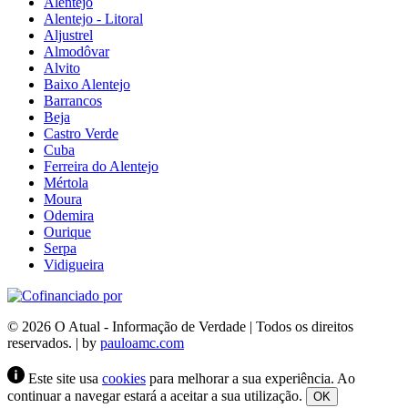
Alentejo
Alentejo - Litoral
Aljustrel
Almodôvar
Alvito
Baixo Alentejo
Barrancos
Beja
Castro Verde
Cuba
Ferreira do Alentejo
Mértola
Moura
Odemira
Ourique
Serpa
Vidigueira
© 2026 O Atual - Informação de Verdade | Todos os direitos
reservados. | by
pauloamc.com
Este site usa
cookies
para melhorar a sua experiência. Ao
continuar a navegar estará a aceitar a sua utilização.
OK