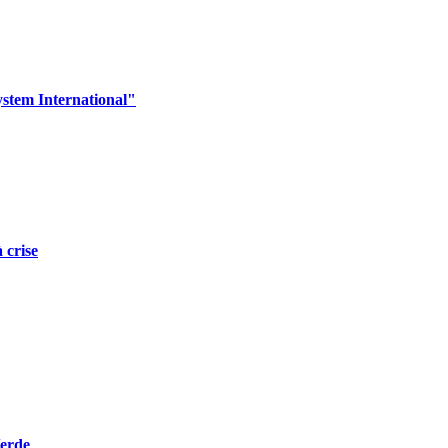
ystem International"
 crise
Verde