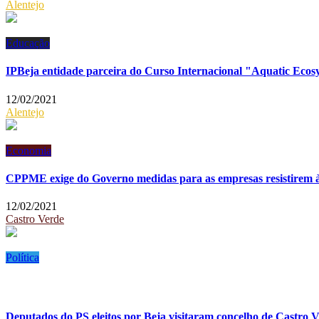
Alentejo
Educação
IPBeja entidade parceira do Curso Internacional "Aquatic Ecos
12/02/2021
Alentejo
Economia
CPPME exige do Governo medidas para as empresas resistirem à
12/02/2021
Castro Verde
Política
Deputados do PS eleitos por Beja visitaram concelho de Castro 