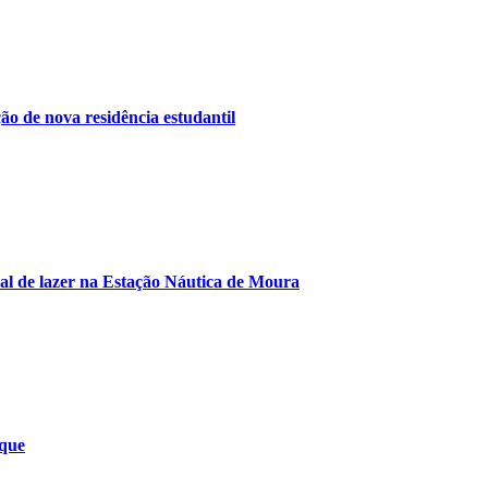
o de nova residência estudantil
al de lazer na Estação Náutica de Moura
ique