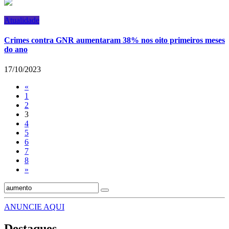
Atualidade
Crimes contra GNR aumentaram 38% nos oito primeiros meses
do ano
17/10/2023
«
1
2
3
4
5
6
7
8
»
ANUNCIE AQUI
Destaques