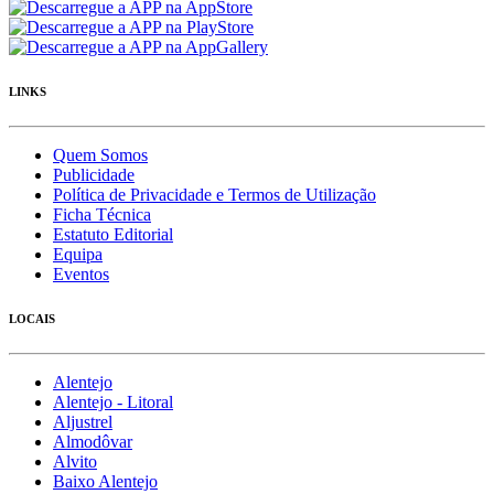
LINKS
Quem Somos
Publicidade
Política de Privacidade e Termos de Utilização
Ficha Técnica
Estatuto Editorial
Equipa
Eventos
LOCAIS
Alentejo
Alentejo - Litoral
Aljustrel
Almodôvar
Alvito
Baixo Alentejo