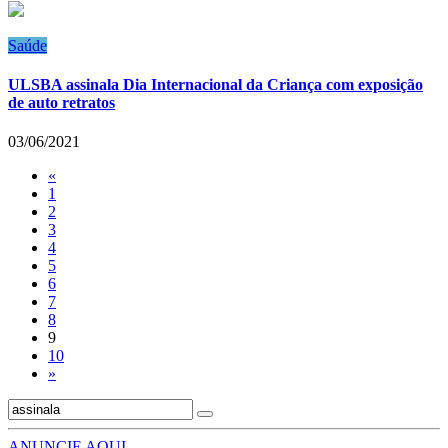
Saúde
ULSBA assinala Dia Internacional da Criança com exposição
de auto retratos
03/06/2021
«
1
2
3
4
5
6
7
8
9
10
»
ANUNCIE AQUI