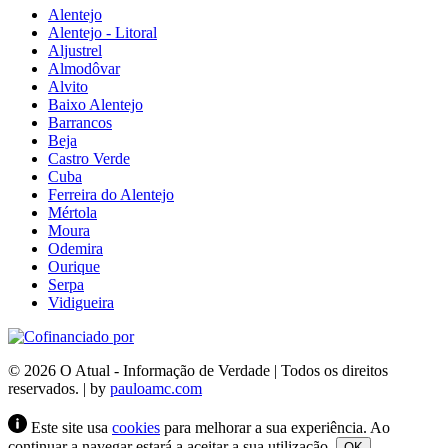
Alentejo
Alentejo - Litoral
Aljustrel
Almodôvar
Alvito
Baixo Alentejo
Barrancos
Beja
Castro Verde
Cuba
Ferreira do Alentejo
Mértola
Moura
Odemira
Ourique
Serpa
Vidigueira
© 2026 O Atual - Informação de Verdade | Todos os direitos
reservados. | by
pauloamc.com
Este site usa
cookies
para melhorar a sua experiência. Ao
continuar a navegar estará a aceitar a sua utilização.
OK