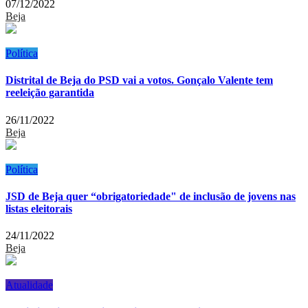
07/12/2022
Beja
Política
Distrital de Beja do PSD vai a votos. Gonçalo Valente tem
reeleição garantida
26/11/2022
Beja
Política
JSD de Beja quer “obrigatoriedade" de inclusão de jovens nas
listas eleitorais
24/11/2022
Beja
Atualidade