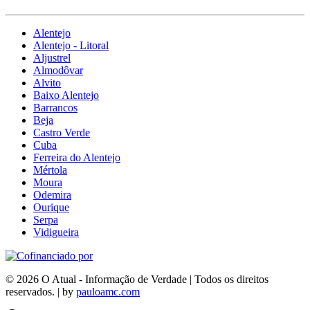
Alentejo
Alentejo - Litoral
Aljustrel
Almodôvar
Alvito
Baixo Alentejo
Barrancos
Beja
Castro Verde
Cuba
Ferreira do Alentejo
Mértola
Moura
Odemira
Ourique
Serpa
Vidigueira
© 2026 O Atual - Informação de Verdade | Todos os direitos
reservados. | by
pauloamc.com