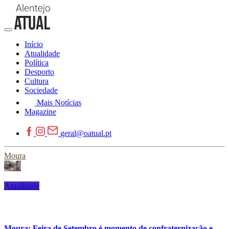
Início
Atualidade
Política
Desporto
Cultura
Sociedade
Mais Notícias
Magazine
geral@oatual.pt
Moura
Atualidade
Moura: Feira de Setembro é momento de confraternização e