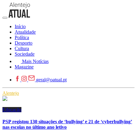
Início
Atualidade
Política
Desporto
Cultura
Sociedade
Mais Notícias
Magazine
geral@oatual.pt
Alentejo
Educação
PSP registou 130 situações de ‘bullying’ e 21 de ‘cyberbullying’
nas escolas no último ano letivo