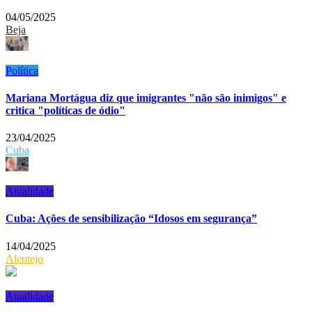
04/05/2025
Beja
Política
Mariana Mortágua diz que imigrantes "não são inimigos" e
critica "políticas de ódio"
23/04/2025
Cuba
Atualidade
Cuba: Ações de sensibilização “Idosos em segurança”
14/04/2025
Alentejo
Atualidade