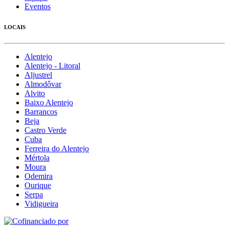
Eventos
LOCAIS
Alentejo
Alentejo - Litoral
Aljustrel
Almodôvar
Alvito
Baixo Alentejo
Barrancos
Beja
Castro Verde
Cuba
Ferreira do Alentejo
Mértola
Moura
Odemira
Ourique
Serpa
Vidigueira