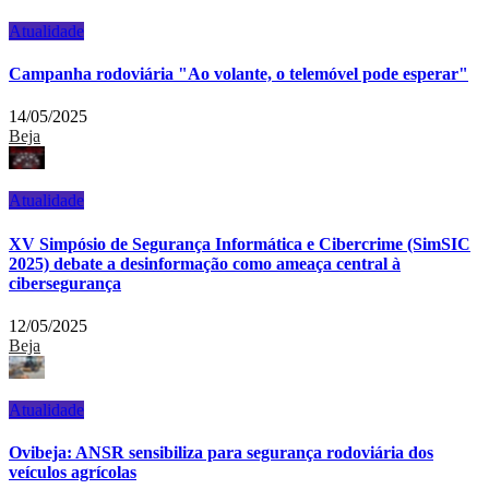
Atualidade
Campanha rodoviária "Ao volante, o telemóvel pode esperar"
14/05/2025
Beja
Atualidade
XV Simpósio de Segurança Informática e Cibercrime (SimSIC
2025) debate a desinformação como ameaça central à
cibersegurança
12/05/2025
Beja
Atualidade
Ovibeja: ANSR sensibiliza para segurança rodoviária dos
veículos agrícolas