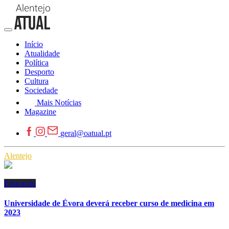
Início
Atualidade
Política
Desporto
Cultura
Sociedade
Mais Notícias
Magazine
geral@oatual.pt
Alentejo
Educação
Universidade de Évora deverá receber curso de medicina em
2023