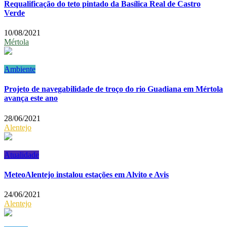
Requalificação do teto pintado da Basílica Real de Castro
Verde
10/08/2021
Mértola
Ambiente
Projeto de navegabilidade de troço do rio Guadiana em Mértola
avança este ano
28/06/2021
Alentejo
Atualidade
MeteoAlentejo instalou estações em Alvito e Avis
24/06/2021
Alentejo