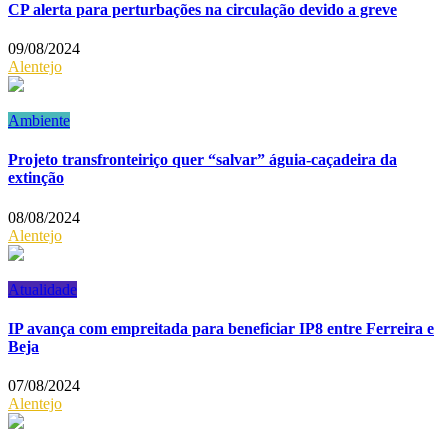
CP alerta para perturbações na circulação devido a greve
09/08/2024
Alentejo
Ambiente
Projeto transfronteiriço quer “salvar” águia-caçadeira da
extinção
08/08/2024
Alentejo
Atualidade
IP avança com empreitada para beneficiar IP8 entre Ferreira e
Beja
07/08/2024
Alentejo