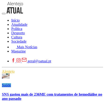
Início
Atualidade
Política
Desporto
Cultura
Sociedade
Mais Notícias
Magazine
geral@oatual.pt
Alentejo
Saúde
SNS gastou mais de 236ME com tratamentos de hemodiálise no
ano passado