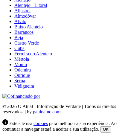
Alentejo - Litoral
Aljustrel
Almodôvar
Alvito
Baixo Alentejo
Barrancos
Beja
Castro Verde
Cuba
Ferreira do Alentejo
Mértola
Moura
Odemira
Ourique
Serpa
Vidigueira
© 2026 O Atual - Informação de Verdade | Todos os direitos
reservados. | by
pauloamc.com
Este site usa
cookies
para melhorar a sua experiência. Ao
continuar a navegar estará a aceitar a sua utilização.
OK