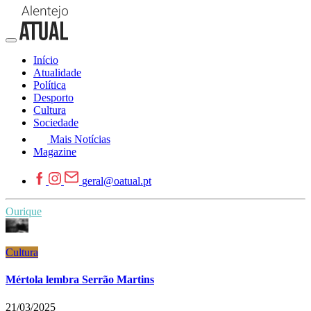
Início
Atualidade
Política
Desporto
Cultura
Sociedade
Mais Notícias
Magazine
geral@oatual.pt
Ourique
Cultura
Mértola lembra Serrão Martins
21/03/2025