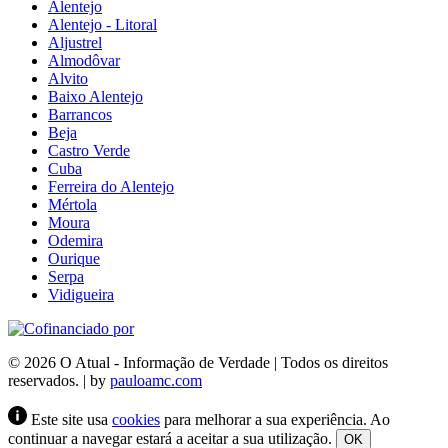
Alentejo
Alentejo - Litoral
Aljustrel
Almodôvar
Alvito
Baixo Alentejo
Barrancos
Beja
Castro Verde
Cuba
Ferreira do Alentejo
Mértola
Moura
Odemira
Ourique
Serpa
Vidigueira
© 2026 O Atual - Informação de Verdade | Todos os direitos
reservados. | by
pauloamc.com
Este site usa
cookies
para melhorar a sua experiência. Ao
continuar a navegar estará a aceitar a sua utilização.
OK