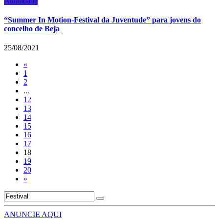
Atualidade
“Summer In Motion-Festival da Juventude” para jovens do
concelho de Beja
25/08/2021
«
1
2
...
12
13
14
15
16
17
18
19
20
»
ANUNCIE AQUI