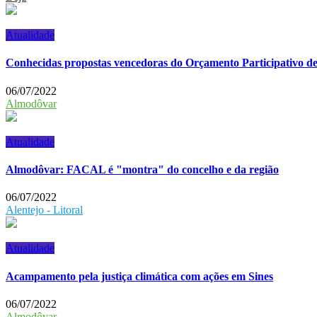
Atualidade
Conhecidas propostas vencedoras do Orçamento Participativo de
06/07/2022
Almodôvar
Atualidade
Almodôvar: FACAL é "montra" do concelho e da região
06/07/2022
Alentejo - Litoral
Atualidade
Acampamento pela justiça climática com ações em Sines
06/07/2022
Almodôvar