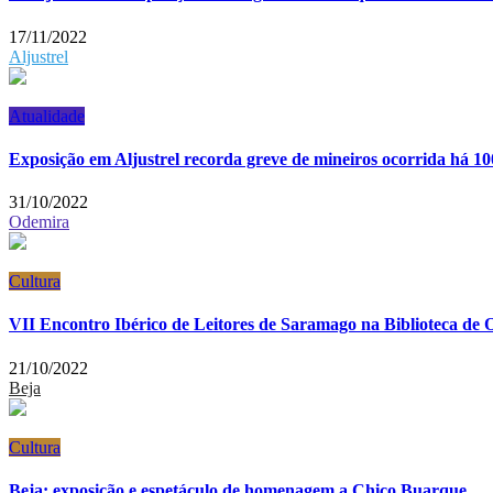
17/11/2022
Aljustrel
Atualidade
Exposição em Aljustrel recorda greve de mineiros ocorrida há 10
31/10/2022
Odemira
Cultura
VII Encontro Ibérico de Leitores de Saramago na Biblioteca de
21/10/2022
Beja
Cultura
Beja: exposição e espetáculo de homenagem a Chico Buarque