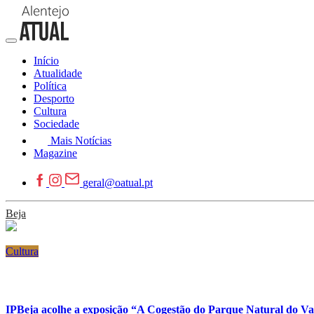
Início
Atualidade
Política
Desporto
Cultura
Sociedade
Mais Notícias
Magazine
geral@oatual.pt
Beja
Cultura
IPBeja acolhe a exposição “A Cogestão do Parque Natural do V