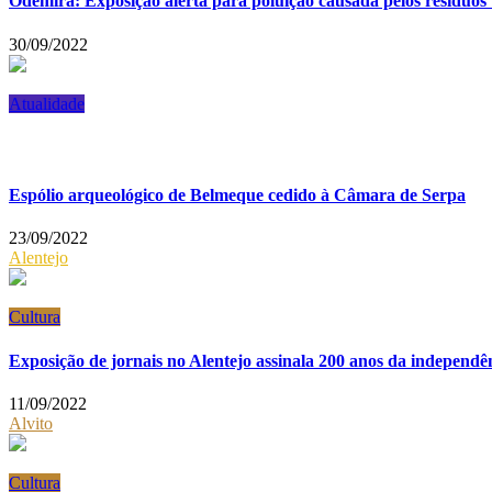
Odemira: Exposição alerta para poluição causada pelos resíduos t
30/09/2022
Atualidade
Espólio arqueológico de Belmeque cedido à Câmara de Serpa
23/09/2022
Alentejo
Cultura
Exposição de jornais no Alentejo assinala 200 anos da independên
11/09/2022
Alvito
Cultura