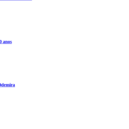
0 anos
 Odemira