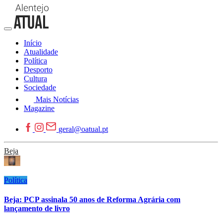
Início
Atualidade
Política
Desporto
Cultura
Sociedade
Mais Notícias
Magazine
geral@oatual.pt
Beja
Política
Beja: PCP assinala 50 anos de Reforma Agrária com
lançamento de livro