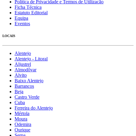
Política de Privacidade e Termos de Utilização
Ficha Técnica
Estatuto Editorial
Equipa
Eventos
LOCAIS
Alentejo
Alentejo - Litoral
Aljustrel
Almodôvar
Alvito
Baixo Alentejo
Barrancos
Beja
Castro Verde
Cuba
Ferreira do Alentejo
Mértola
Moura
Odemira
Ourique
Serpa