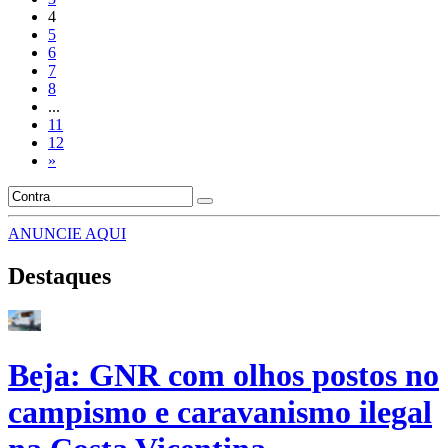
4
5
6
7
8
...
11
12
»
ANUNCIE AQUI
Destaques
Beja: GNR com olhos postos no
campismo e caravanismo ilegal