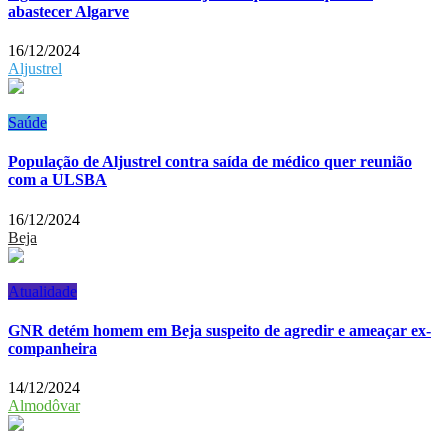
abastecer Algarve
16/12/2024
Aljustrel
Saúde
População de Aljustrel contra saída de médico quer reunião
com a ULSBA
16/12/2024
Beja
Atualidade
GNR detém homem em Beja suspeito de agredir e ameaçar ex-
companheira
14/12/2024
Almodôvar