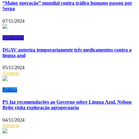
“Maior operação” mundial contra tráfico humano passou por
Serpa
07/11/2024
Atualidade
DGAV autoriza temporariamente três medicamentos contra a
língua azul
05/11/2024
Alentejo
Política
PS faz recomendações ao Governo sobre Língua Azul. Nelson
Brito visita exploração agropecuária
04/11/2024
Alentejo