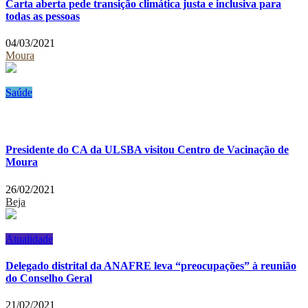
Carta aberta pede transição climática justa e inclusiva para
todas as pessoas
04/03/2021
Moura
Saúde
Presidente do CA da ULSBA visitou Centro de Vacinação de
Moura
26/02/2021
Beja
Atualidade
Delegado distrital da ANAFRE leva “preocupações” à reunião
do Conselho Geral
21/02/2021