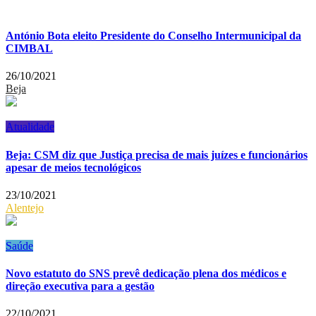
António Bota eleito Presidente do Conselho Intermunicipal da
CIMBAL
26/10/2021
Beja
Atualidade
Beja: CSM diz que Justiça precisa de mais juízes e funcionários
apesar de meios tecnológicos
23/10/2021
Alentejo
Saúde
Novo estatuto do SNS prevê dedicação plena dos médicos e
direção executiva para a gestão
22/10/2021