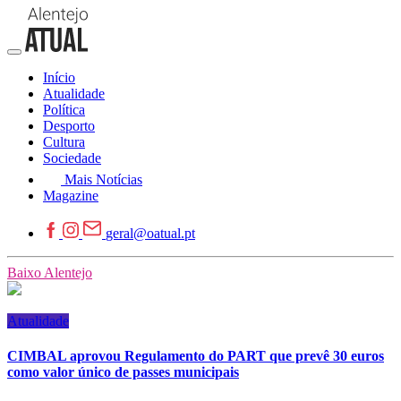
Início
Atualidade
Política
Desporto
Cultura
Sociedade
Mais Notícias
Magazine
geral@oatual.pt
Baixo Alentejo
Atualidade
CIMBAL aprovou Regulamento do PART que prevê 30 euros
como valor único de passes municipais