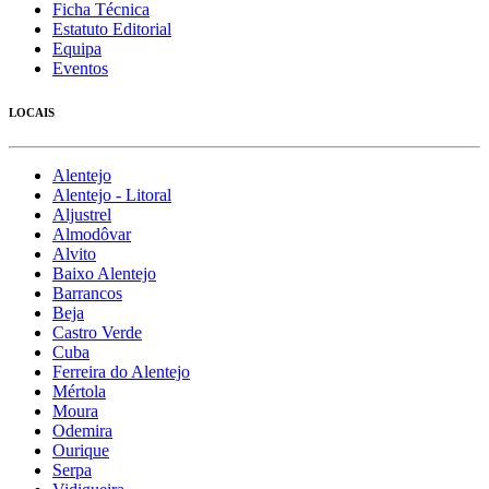
Ficha Técnica
Estatuto Editorial
Equipa
Eventos
LOCAIS
Alentejo
Alentejo - Litoral
Aljustrel
Almodôvar
Alvito
Baixo Alentejo
Barrancos
Beja
Castro Verde
Cuba
Ferreira do Alentejo
Mértola
Moura
Odemira
Ourique
Serpa