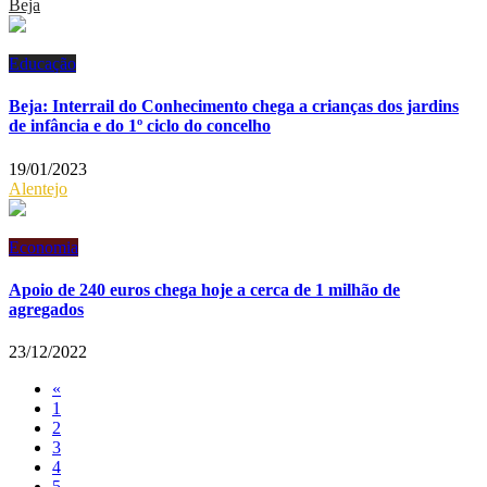
Beja
Educação
Beja: Interrail do Conhecimento chega a crianças dos jardins
de infância e do 1º ciclo do concelho
19/01/2023
Alentejo
Economia
Apoio de 240 euros chega hoje a cerca de 1 milhão de
agregados
23/12/2022
«
1
2
3
4
5