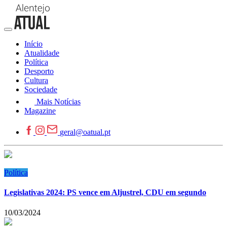
Início
Atualidade
Política
Desporto
Cultura
Sociedade
Mais Notícias
Magazine
geral@oatual.pt
Política
Legislativas 2024: PS vence em Aljustrel, CDU em segundo
10/03/2024