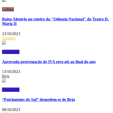
Cultura
Baixo Alentejo no roteiro da "Odisseia Nacional" do Teatro D.
Maria II
23/10/2023
Alentejo
Atualidade
Aprovada prorrogação do IVA zero até ao final do ano
13/10/2023
Beja
Atualidade
“Patrimónios do Sul” despedem-se de Beja
08/10/2023