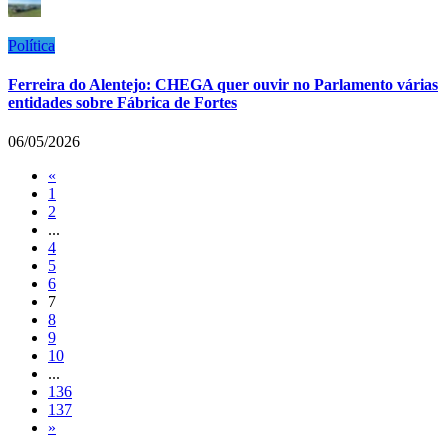
Política
Ferreira do Alentejo: CHEGA quer ouvir no Parlamento várias
entidades sobre Fábrica de Fortes
06/05/2026
«
1
2
...
4
5
6
7
8
9
10
...
136
137
»