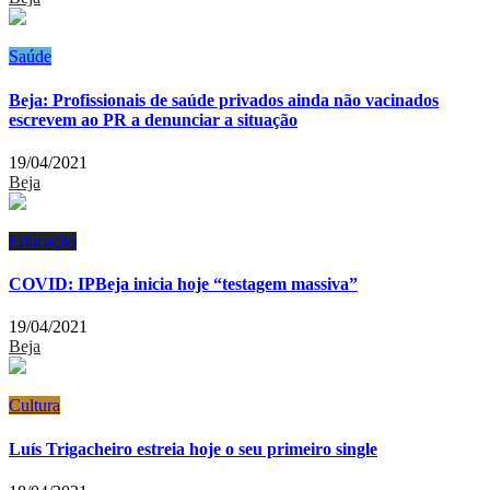
Saúde
Beja: Profissionais de saúde privados ainda não vacinados
escrevem ao PR a denunciar a situação
19/04/2021
Beja
Educação
COVID: IPBeja inicia hoje “testagem massiva”
19/04/2021
Beja
Cultura
Luís Trigacheiro estreia hoje o seu primeiro single