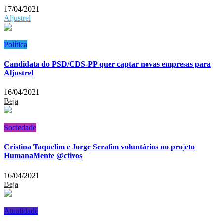
17/04/2021
Aljustrel
Política
Candidata do PSD/CDS-PP quer captar novas empresas para
Aljustrel
16/04/2021
Beja
Sociedade
Cristina Taquelim e Jorge Serafim voluntários no projeto
HumanaMente @ctivos
16/04/2021
Beja
Atualidade