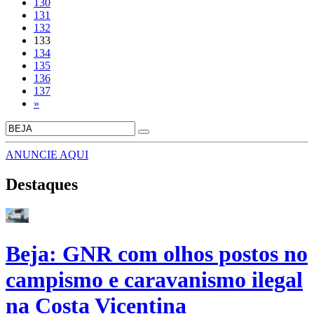
130
131
132
133
134
135
136
137
»
ANUNCIE AQUI
Destaques
Beja: GNR com olhos postos no
campismo e caravanismo ilegal
na Costa Vicentina