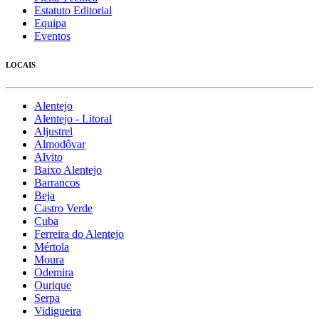
Estatuto Editorial
Equipa
Eventos
LOCAIS
Alentejo
Alentejo - Litoral
Aljustrel
Almodôvar
Alvito
Baixo Alentejo
Barrancos
Beja
Castro Verde
Cuba
Ferreira do Alentejo
Mértola
Moura
Odemira
Ourique
Serpa
Vidigueira