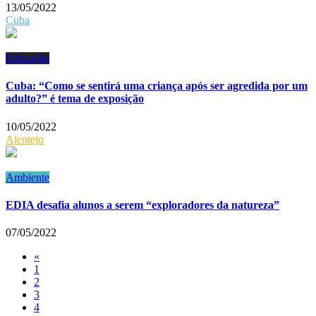
13/05/2022
Cuba
Educação
Cuba: “Como se sentirá uma criança após ser agredida por um
adulto?” é tema de exposição
10/05/2022
Alentejo
Ambiente
EDIA desafia alunos a serem “exploradores da natureza”
07/05/2022
«
1
2
3
4