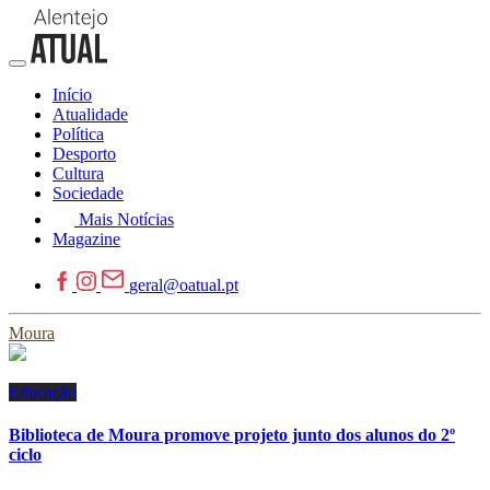
Início
Atualidade
Política
Desporto
Cultura
Sociedade
Mais Notícias
Magazine
geral@oatual.pt
Moura
Educação
Biblioteca de Moura promove projeto junto dos alunos do 2º
ciclo