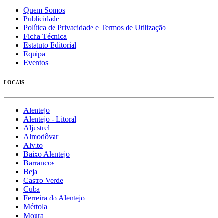
Quem Somos
Publicidade
Política de Privacidade e Termos de Utilização
Ficha Técnica
Estatuto Editorial
Equipa
Eventos
LOCAIS
Alentejo
Alentejo - Litoral
Aljustrel
Almodôvar
Alvito
Baixo Alentejo
Barrancos
Beja
Castro Verde
Cuba
Ferreira do Alentejo
Mértola
Moura