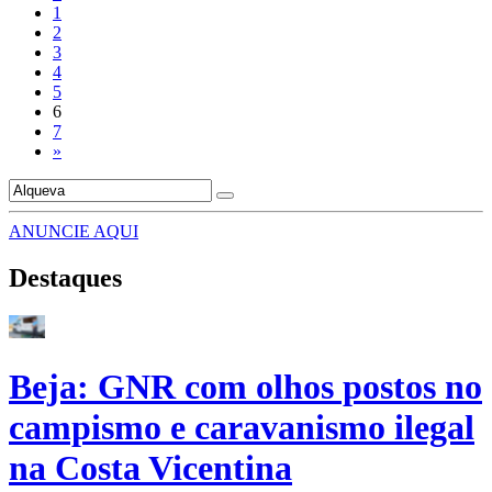
1
2
3
4
5
6
7
»
ANUNCIE AQUI
Destaques
Beja: GNR com olhos postos no
campismo e caravanismo ilegal
na Costa Vicentina