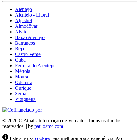
Alentejo
Alentejo - Litoral
Aljustrel
Almodôvar
Alvito
Baixo Alentejo
Barrancos
Beja
Castro Verde
Cuba
Ferreira do Alentejo
Mértola
Moura
Odemira
Ourique
Serpa
Vidigueira
© 2026 O Atual - Informação de Verdade | Todos os direitos
reservados. | by
pauloamc.com
Este site usa
cookies
para melhorar a sua experiência. Ao