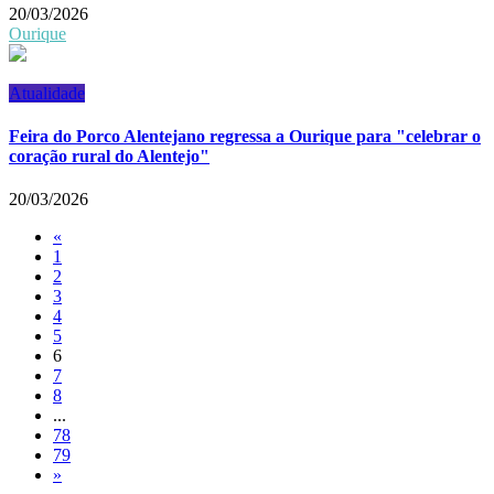
20/03/2026
Ourique
Atualidade
Feira do Porco Alentejano regressa a Ourique para "celebrar o
coração rural do Alentejo"
20/03/2026
«
1
2
3
4
5
6
7
8
...
78
79
»