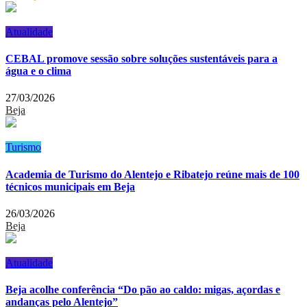
Atualidade
CEBAL promove sessão sobre soluções sustentáveis para a
água e o clima
27/03/2026
Beja
Turismo
Academia de Turismo do Alentejo e Ribatejo reúne mais de 100
técnicos municipais em Beja
26/03/2026
Beja
Atualidade
Beja acolhe conferência “Do pão ao caldo: migas, açordas e
andanças pelo Alentejo”