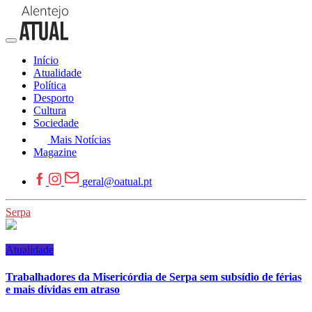
Início
Atualidade
Política
Desporto
Cultura
Sociedade
Mais Notícias
Magazine
geral@oatual.pt
Serpa
Atualidade
Trabalhadores da Misericórdia de Serpa sem subsídio de férias
e mais dívidas em atraso