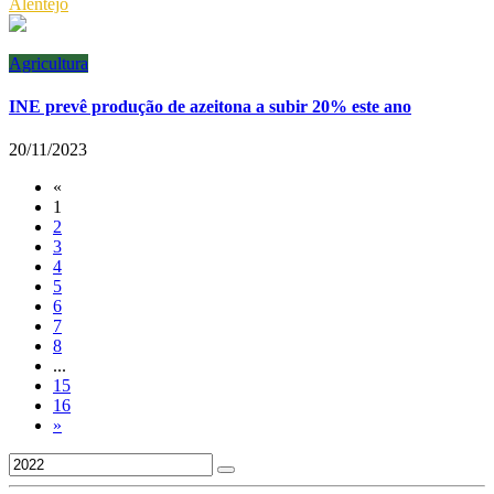
Alentejo
Agricultura
INE prevê produção de azeitona a subir 20% este ano
20/11/2023
«
1
2
3
4
5
6
7
8
...
15
16
»