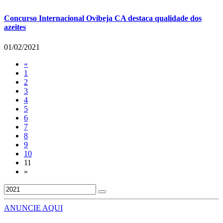
Concurso Internacional Ovibeja CA destaca qualidade dos
azeites
01/02/2021
«
1
2
3
4
5
6
7
8
9
10
11
»
ANUNCIE AQUI