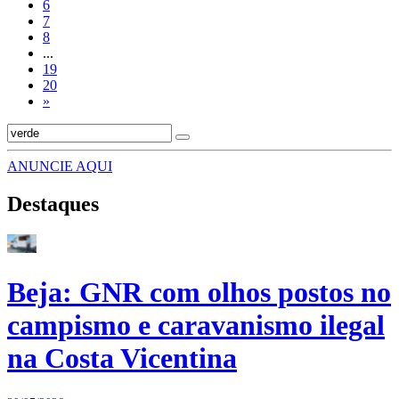
6
7
8
...
19
20
»
ANUNCIE AQUI
Destaques
Beja: GNR com olhos postos no
campismo e caravanismo ilegal
na Costa Vicentina