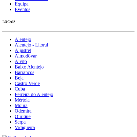
Equipa
Eventos
LOCAIS
Alentejo
Alentejo - Litoral
Aljustrel
Almodôvar
Alvito
Baixo Alentejo
Barrancos
Beja
Castro Verde
Cuba
Ferreira do Alentejo
Mértola
Moura
Odemira
Ourique
Serpa
Vidigueira