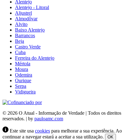
Alentejo
Alentejo - Litoral
Aljustrel
Almodôvar
Alvito
Baixo Alentejo
Barrancos
Beja
Castro Verde
Cuba
Ferreira do Alentejo
Mértola
Moura
Odemira
Ourique
Serpa
Vidigueira
© 2026 O Atual - Informação de Verdade | Todos os direitos
reservados. | by
pauloamc.com
Este site usa
cookies
para melhorar a sua experiência. Ao
continuar a navegar estará a aceitar a sua utilização.
OK