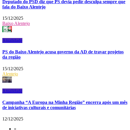
Deputado do PSD diz que PS devia pedir desculpa sempre que
fala do Baixo Alentejo
15/12/2025
Baixo Alentejo
Atualidade
PS do Baixo Alentejo acusa governo da AD de travar projetos
da região
15/12/2025
Alentejo
Atualidade
Campanha “A Europa na Minha Região” encerra após um mês
de iniciativas culturais e comunitárias
12/12/2025
«