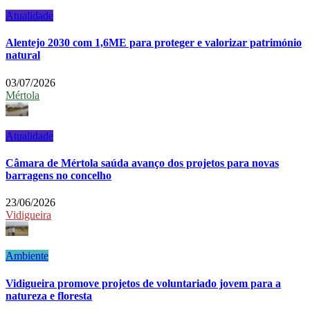
Atualidade
Alentejo 2030 com 1,6ME para proteger e valorizar património
natural
03/07/2026
Mértola
Atualidade
Câmara de Mértola saúda avanço dos projetos para novas
barragens no concelho
23/06/2026
Vidigueira
Ambiente
Vidigueira promove projetos de voluntariado jovem para a
natureza e floresta