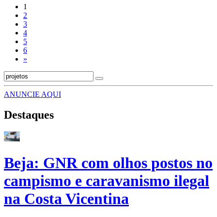
1
2
3
4
5
6
»
ANUNCIE AQUI
Destaques
Beja: GNR com olhos postos no
campismo e caravanismo ilegal
na Costa Vicentina