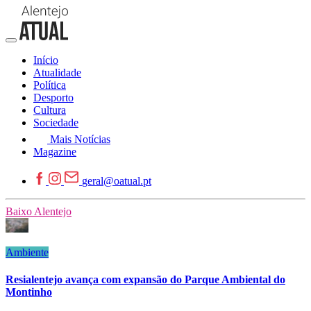
Início
Atualidade
Política
Desporto
Cultura
Sociedade
Mais Notícias
Magazine
geral@oatual.pt
Baixo Alentejo
Ambiente
Resialentejo avança com expansão do Parque Ambiental do
Montinho