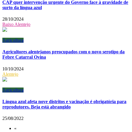
CAP quer intervenção urgente do Governo face à gravidade de
surto da língua azul
28/10/2024
Baixo Alentejo
Agricultura
Agricultores alentejanos preocupados com o novo serotipo da
Febre Catarral Ovina
10/10/2024
Alentejo
Agricultura
Língua azul afeta nove distritos e vacinação é obrigatória para
reprodutores. Beja está abrangido
25/08/2022
«