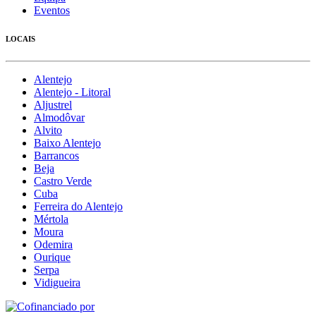
Eventos
LOCAIS
Alentejo
Alentejo - Litoral
Aljustrel
Almodôvar
Alvito
Baixo Alentejo
Barrancos
Beja
Castro Verde
Cuba
Ferreira do Alentejo
Mértola
Moura
Odemira
Ourique
Serpa
Vidigueira