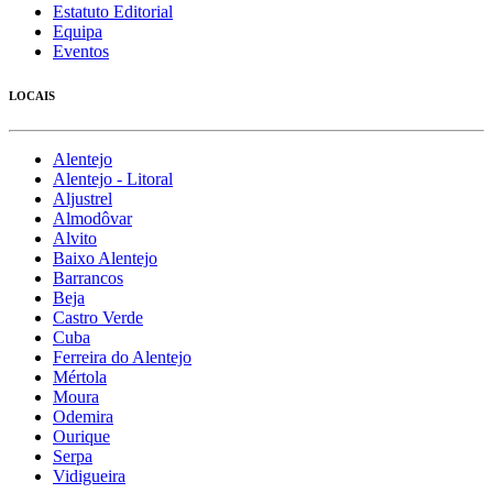
Estatuto Editorial
Equipa
Eventos
LOCAIS
Alentejo
Alentejo - Litoral
Aljustrel
Almodôvar
Alvito
Baixo Alentejo
Barrancos
Beja
Castro Verde
Cuba
Ferreira do Alentejo
Mértola
Moura
Odemira
Ourique
Serpa
Vidigueira