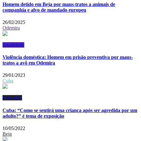
Homem detido em Beja por maus-tratos a animais de
companhia e alvo de mandado europeu
26/02/2025
Odemira
Atualidade
Violência doméstica: Homem em prisão preventiva por maus-
tratos a avô em Odemira
29/01/2023
Cuba
Educação
Cuba: “Como se sentirá uma criança após ser agredida por um
adulto?” é tema de exposição
10/05/2022
Beja