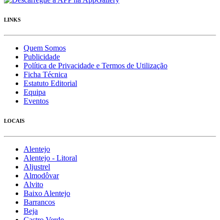
LINKS
Quem Somos
Publicidade
Política de Privacidade e Termos de Utilização
Ficha Técnica
Estatuto Editorial
Equipa
Eventos
LOCAIS
Alentejo
Alentejo - Litoral
Aljustrel
Almodôvar
Alvito
Baixo Alentejo
Barrancos
Beja
Castro Verde