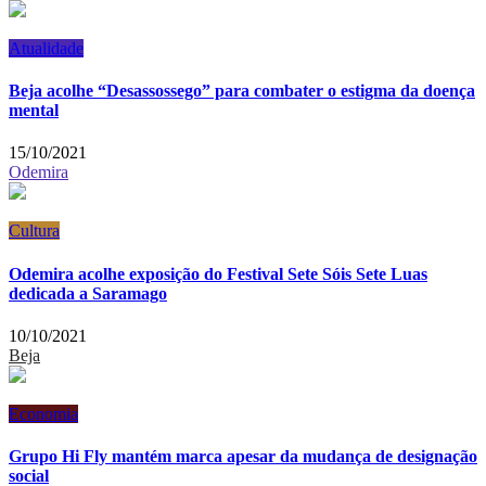
Atualidade
Beja acolhe “Desassossego” para combater o estigma da doença
mental
15/10/2021
Odemira
Cultura
Odemira acolhe exposição do Festival Sete Sóis Sete Luas
dedicada a Saramago
10/10/2021
Beja
Economia
Grupo Hi Fly mantém marca apesar da mudança de designação
social