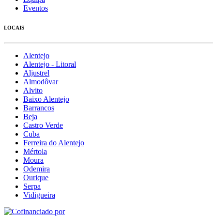
Eventos
LOCAIS
Alentejo
Alentejo - Litoral
Aljustrel
Almodôvar
Alvito
Baixo Alentejo
Barrancos
Beja
Castro Verde
Cuba
Ferreira do Alentejo
Mértola
Moura
Odemira
Ourique
Serpa
Vidigueira