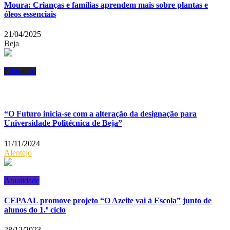
Moura: Crianças e famílias aprendem mais sobre plantas e
óleos essenciais
21/04/2025
Beja
Educação
“O Futuro inicia-se com a alteração da designação para
Universidade Politécnica de Beja”
11/11/2024
Alentejo
Atualidade
CEPAAL promove projeto “O Azeite vai à Escola” junto de
alunos do 1.º ciclo
28/12/2023