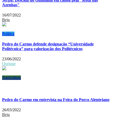
Serpa: Descida do Guadiana em canoa pela "Rota das
Azenhas"
16/07/2022
Beja
Política
Pedro do Carmo defende designação “Universidade
Politécnica” para valorização dos Politécnicos
23/06/2022
Ourique
Agricultura
Pedro do Carmo em entrevista na Feira do Porco Alentejano
26/03/2022
Beja