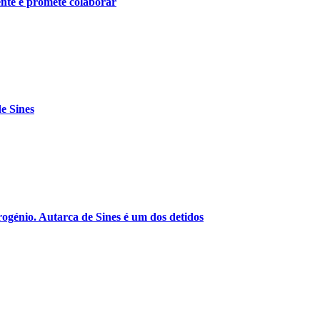
ente e promete colaborar
e Sines
drogénio. Autarca de Sines é um dos detidos