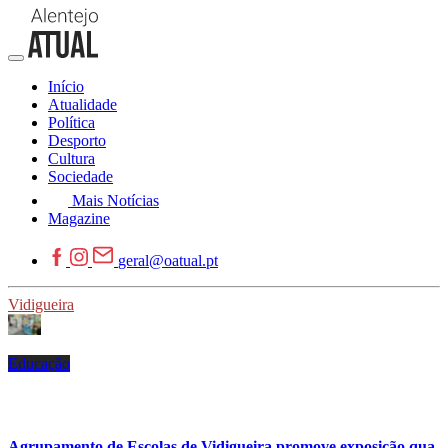
Início
Atualidade
Política
Desporto
Cultura
Sociedade
Mais Notícias
Magazine
geral@oatual.pt
Vidigueira
Educação
Agrupamento de Escolas de Vidigueira promove exposição qua