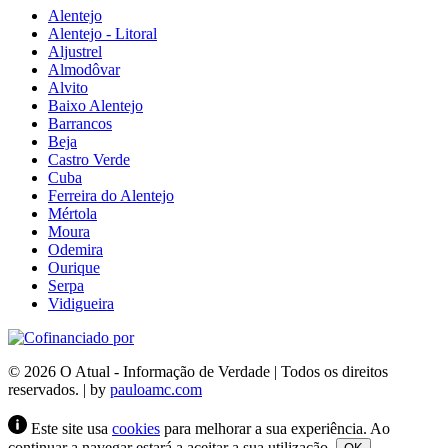
Alentejo
Alentejo - Litoral
Aljustrel
Almodôvar
Alvito
Baixo Alentejo
Barrancos
Beja
Castro Verde
Cuba
Ferreira do Alentejo
Mértola
Moura
Odemira
Ourique
Serpa
Vidigueira
© 2026 O Atual - Informação de Verdade | Todos os direitos
reservados. | by
pauloamc.com
Este site usa
cookies
para melhorar a sua experiência. Ao
continuar a navegar estará a aceitar a sua utilização.