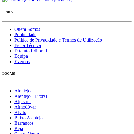
LINKS
Quem Somos
Publicidade
Política de Privacidade e Termos de Utilização
Ficha Técnica
Estatuto Editorial
Equipa
Eventos
LOCAIS
Alentejo
Alentejo - Litoral
Aljustrel
Almodôvar
Alvito
Baixo Alentejo
Barrancos
Beja
Castro Verde