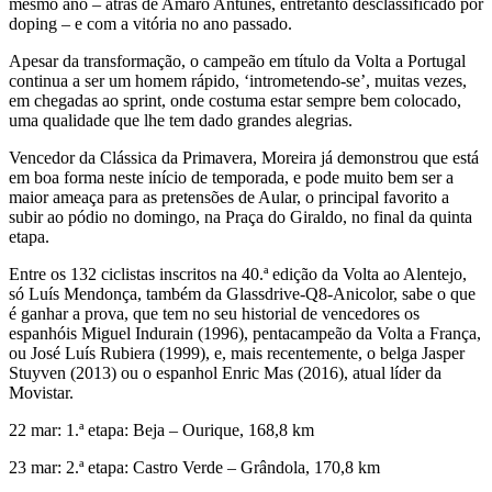
mesmo ano – atrás de Amaro Antunes, entretanto desclassificado por
doping – e com a vitória no ano passado.
Apesar da transformação, o campeão em título da Volta a Portugal
continua a ser um homem rápido, ‘intrometendo-se’, muitas vezes,
em chegadas ao sprint, onde costuma estar sempre bem colocado,
uma qualidade que lhe tem dado grandes alegrias.
Vencedor da Clássica da Primavera, Moreira já demonstrou que está
em boa forma neste início de temporada, e pode muito bem ser a
maior ameaça para as pretensões de Aular, o principal favorito a
subir ao pódio no domingo, na Praça do Giraldo, no final da quinta
etapa.
Entre os 132 ciclistas inscritos na 40.ª edição da Volta ao Alentejo,
só Luís Mendonça, também da Glassdrive-Q8-Anicolor, sabe o que
é ganhar a prova, que tem no seu historial de vencedores os
espanhóis Miguel Indurain (1996), pentacampeão da Volta a França,
ou José Luís Rubiera (1999), e, mais recentemente, o belga Jasper
Stuyven (2013) ou o espanhol Enric Mas (2016), atual líder da
Movistar.
22 mar: 1.ª etapa: Beja – Ourique, 168,8 km
23 mar: 2.ª etapa: Castro Verde – Grândola, 170,8 km