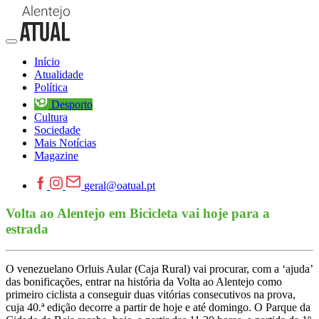
Início
Atualidade
Política
Desporto
Cultura
Sociedade
Mais Notícias
Magazine
geral@oatual.pt
Volta ao Alentejo em Bicicleta vai hoje para a
estrada
O venezuelano Orluis Aular (Caja Rural) vai procurar, com a ‘ajuda’
das bonificações, entrar na história da Volta ao Alentejo como
primeiro ciclista a conseguir duas vitórias consecutivos na prova,
cuja 40.ª edição decorre a partir de hoje e até domingo. O Parque da