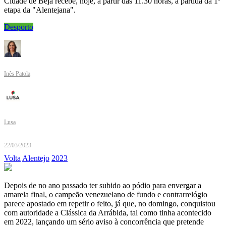
Cidade de Beja recebe, hoje, a partir das 11.30 horas, a partida da 1º
etapa da "Alentejana".
Desporto
Inês Patola
Lusa
22/03/2023
Volta
Alentejo
2023
Depois de no ano passado ter subido ao pódio para envergar a
amarela final, o campeão venezuelano de fundo e contrarrelógio
parece apostado em repetir o feito, já que, no domingo, conquistou
com autoridade a Clássica da Arrábida, tal como tinha acontecido
em 2022, lançando um sério aviso à concorrência que pretende