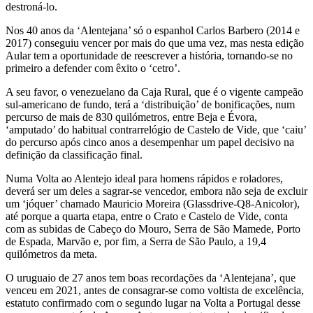
destroná-lo.
Nos 40 anos da ‘Alentejana’ só o espanhol Carlos Barbero (2014 e
2017) conseguiu vencer por mais do que uma vez, mas nesta edição
Aular tem a oportunidade de reescrever a história, tornando-se no
primeiro a defender com êxito o ‘cetro’.
A seu favor, o venezuelano da Caja Rural, que é o vigente campeão
sul-americano de fundo, terá a ‘distribuição’ de bonificações, num
percurso de mais de 830 quilómetros, entre Beja e Évora,
‘amputado’ do habitual contrarrelógio de Castelo de Vide, que ‘caiu’
do percurso após cinco anos a desempenhar um papel decisivo na
definição da classificação final.
Numa Volta ao Alentejo ideal para homens rápidos e roladores,
deverá ser um deles a sagrar-se vencedor, embora não seja de excluir
um ‘jóquer’ chamado Mauricio Moreira (Glassdrive-Q8-Anicolor),
até porque a quarta etapa, entre o Crato e Castelo de Vide, conta
com as subidas de Cabeço do Mouro, Serra de São Mamede, Porto
de Espada, Marvão e, por fim, a Serra de São Paulo, a 19,4
quilómetros da meta.
O uruguaio de 27 anos tem boas recordações da ‘Alentejana’, que
venceu em 2021, antes de consagrar-se como voltista de excelência,
estatuto confirmado com o segundo lugar na Volta a Portugal desse