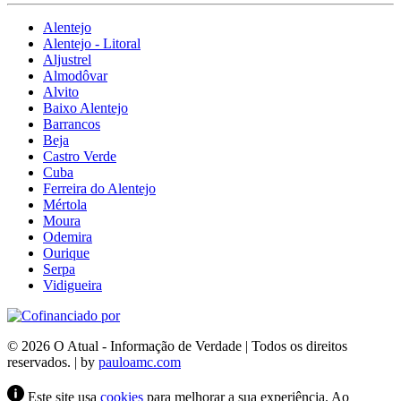
Alentejo
Alentejo - Litoral
Aljustrel
Almodôvar
Alvito
Baixo Alentejo
Barrancos
Beja
Castro Verde
Cuba
Ferreira do Alentejo
Mértola
Moura
Odemira
Ourique
Serpa
Vidigueira
© 2026 O Atual - Informação de Verdade | Todos os direitos
reservados. | by
pauloamc.com
Este site usa
cookies
para melhorar a sua experiência. Ao