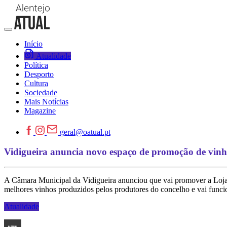
Início
Atualidade
Política
Desporto
Cultura
Sociedade
Mais Notícias
Magazine
geral@oatual.pt
Vidigueira anuncia novo espaço de promoção de vinho
A Câmara Municipal da Vidigueira anunciou que vai promover a Loja
melhores vinhos produzidos pelos produtores do concelho e vai funci
Atualidade