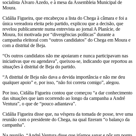
socialista Álvaro Azedo, e à mesa da Assembleia Municipal de
Moura.
Cidália Figueira, que encabeçou a lista do Chega à câmara e foi a
única vereadora eleita pelo partido, explicou que a decisão, que
revelou publicamente numa entrevista ao jornal A Planície, de
Moura, foi motivada por “divergências políticas” durante a
campanha eleitoral com “outros candidatos” do Chega em Moura e
com a distrital de Beja.
“Os outros candidatos não me apoiaram e nunca participavam nas
iniciativas que eu agendava”, queixou-se, indicando que reportou as
situações à distrital de Beja do partido.
“A distrital de Beja não dava a devida importância e não me deu
qualquer apoio” e, por isso, “não foi correta comigo”, alegou.
Por isso, Cidália Figueira contou que começou “a dar conhecimento
das situações que iam ocorrendo ao longo da campanha a André
Ventura”, o que de “pouco adiantava”.
Cidália Figueira disse que, na véspera da tomada de posse, teve uma
reunião com o presidente do Chega, na qual fizeram “o balanço da
campanha”.
Na reunião, “André Ventura disse que iríamos sanar e pôr um ponto