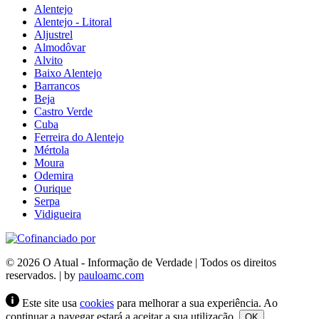
Alentejo
Alentejo - Litoral
Aljustrel
Almodôvar
Alvito
Baixo Alentejo
Barrancos
Beja
Castro Verde
Cuba
Ferreira do Alentejo
Mértola
Moura
Odemira
Ourique
Serpa
Vidigueira
© 2026 O Atual - Informação de Verdade | Todos os direitos
reservados. | by
pauloamc.com
Este site usa
cookies
para melhorar a sua experiência. Ao
continuar a navegar estará a aceitar a sua utilização.
OK