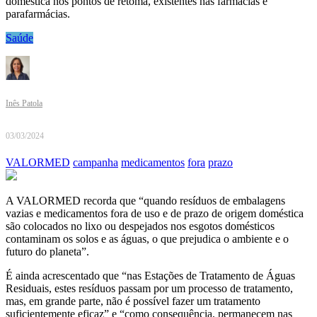
doméstica nos pontos de retoma, existentes nas farmácias e
parafarmácias.
Saúde
Inês Patola
03/03/2024
VALORMED
campanha
medicamentos
fora
prazo
A VALORMED recorda que “quando resíduos de embalagens
vazias e medicamentos fora de uso e de prazo de origem doméstica
são colocados no lixo ou despejados nos esgotos domésticos
contaminam os solos e as águas, o que prejudica o ambiente e o
futuro do planeta”.
É ainda acrescentado que “nas Estações de Tratamento de Águas
Residuais, estes resíduos passam por um processo de tratamento,
mas, em grande parte, não é possível fazer um tratamento
suficientemente eficaz” e “como consequência, permanecem nas