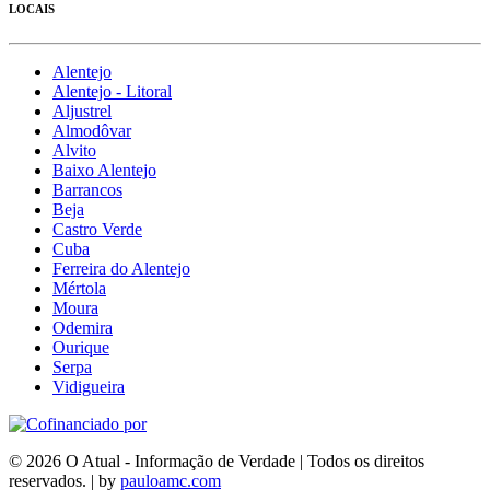
LOCAIS
Alentejo
Alentejo - Litoral
Aljustrel
Almodôvar
Alvito
Baixo Alentejo
Barrancos
Beja
Castro Verde
Cuba
Ferreira do Alentejo
Mértola
Moura
Odemira
Ourique
Serpa
Vidigueira
© 2026 O Atual - Informação de Verdade | Todos os direitos
reservados. | by
pauloamc.com