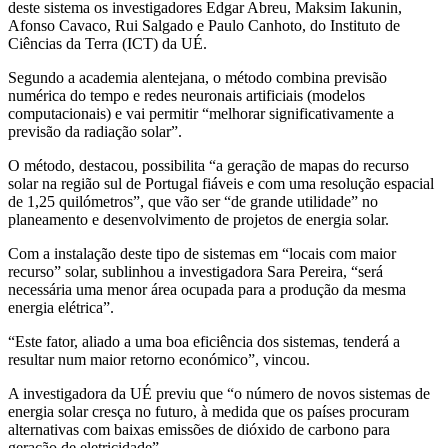
deste sistema os investigadores Edgar Abreu, Maksim Iakunin,
Afonso Cavaco, Rui Salgado e Paulo Canhoto, do Instituto de
Ciências da Terra (ICT) da UÉ.
Segundo a academia alentejana, o método combina previsão
numérica do tempo e redes neuronais artificiais (modelos
computacionais) e vai permitir “melhorar significativamente a
previsão da radiação solar”.
O método, destacou, possibilita “a geração de mapas do recurso
solar na região sul de Portugal fiáveis e com uma resolução espacial
de 1,25 quilómetros”, que vão ser “de grande utilidade” no
planeamento e desenvolvimento de projetos de energia solar.
Com a instalação deste tipo de sistemas em “locais com maior
recurso” solar, sublinhou a investigadora Sara Pereira, “será
necessária uma menor área ocupada para a produção da mesma
energia elétrica”.
“Este fator, aliado a uma boa eficiência dos sistemas, tenderá a
resultar num maior retorno económico”, vincou.
A investigadora da UÉ previu que “o número de novos sistemas de
energia solar cresça no futuro, à medida que os países procuram
alternativas com baixas emissões de dióxido de carbono para
geração de eletricidade”.