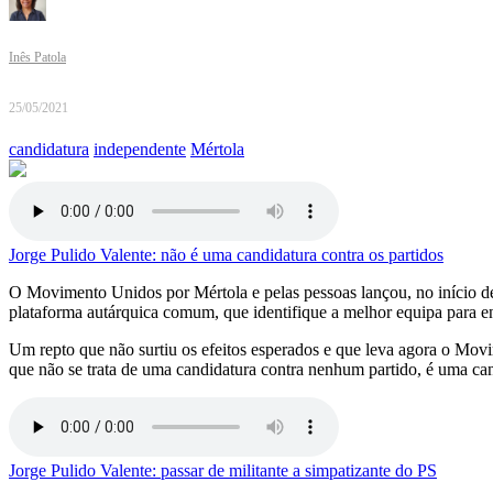
Inês Patola
25/05/2021
candidatura
independente
Mértola
Jorge Pulido Valente: não é uma candidatura contra os partidos
O Movimento Unidos por Mértola e pelas pessoas lançou, no início de
plataforma autárquica comum, que identifique a melhor equipa para en
Um repto que não surtiu os efeitos esperados e que leva agora o M
que não se trata de uma candidatura contra nenhum partido, é uma can
Jorge Pulido Valente: passar de militante a simpatizante do PS