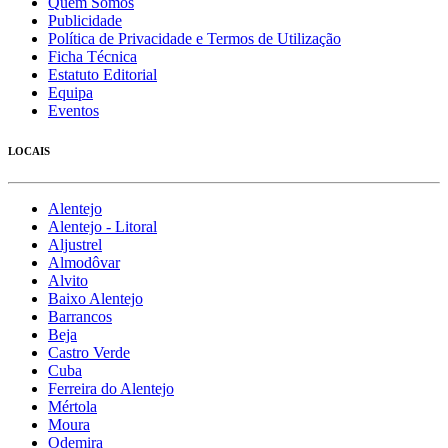
Quem Somos
Publicidade
Política de Privacidade e Termos de Utilização
Ficha Técnica
Estatuto Editorial
Equipa
Eventos
LOCAIS
Alentejo
Alentejo - Litoral
Aljustrel
Almodôvar
Alvito
Baixo Alentejo
Barrancos
Beja
Castro Verde
Cuba
Ferreira do Alentejo
Mértola
Moura
Odemira