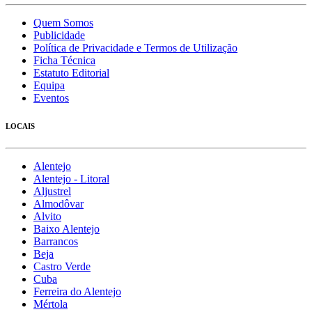
Quem Somos
Publicidade
Política de Privacidade e Termos de Utilização
Ficha Técnica
Estatuto Editorial
Equipa
Eventos
LOCAIS
Alentejo
Alentejo - Litoral
Aljustrel
Almodôvar
Alvito
Baixo Alentejo
Barrancos
Beja
Castro Verde
Cuba
Ferreira do Alentejo
Mértola